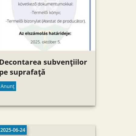
Decontarea subvențiilor
pe suprafață
Anunț
2025-06-24