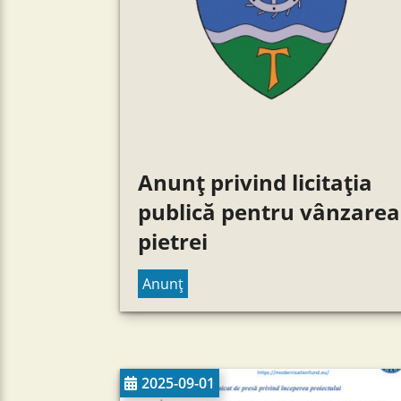
Anunț privind licitația
publică pentru vânzarea
pietrei
Anunț
2025-09-01