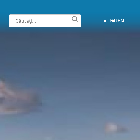
HU
EN