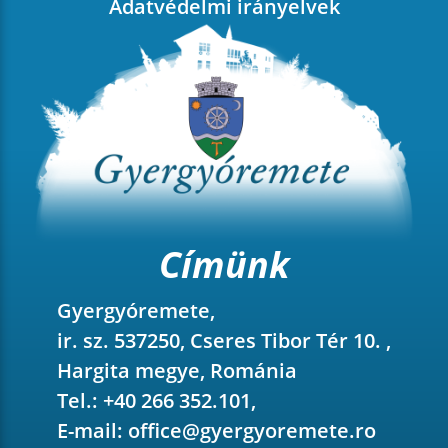
Adatvédelmi irányelvek
Címünk
Gyergyóremete,
ir. sz. 537250, Cseres Tibor Tér 10. ,
Hargita megye, Románia
Tel.: +40 266 352.101,
E-mail:
office@gyergyoremete.ro