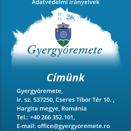
Adatvédelmi irányelvek
Címünk
Gyergyóremete,
ir. sz. 537250, Cseres Tibor Tér 10. ,
Hargita megye, Románia
Tel.: +40 266 352.101,
E-mail:
office@gyergyoremete.ro