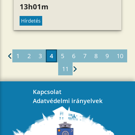
13h01m
Hírdetés
1
2
3
4
5
6
7
8
9
10
11
Kapcsolat
Adatvédelmi irányelvek