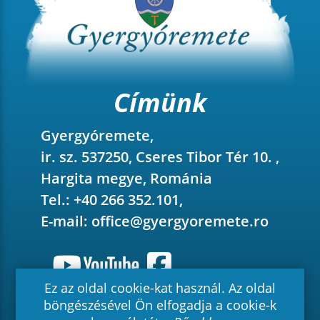
Címünk
Gyergyóremete,
ir. sz. 537250, Cseres Tibor Tér 10. ,
Hargita megye, Románia
Tel.: +40 266 352.101,
E-mail:
office@gyergyoremete.ro
Ez az oldal cookie-kat használ. Az oldal
böngészésével Ön elfogadja a cookie-k
2026 © Gyergyóremete - Minden jog