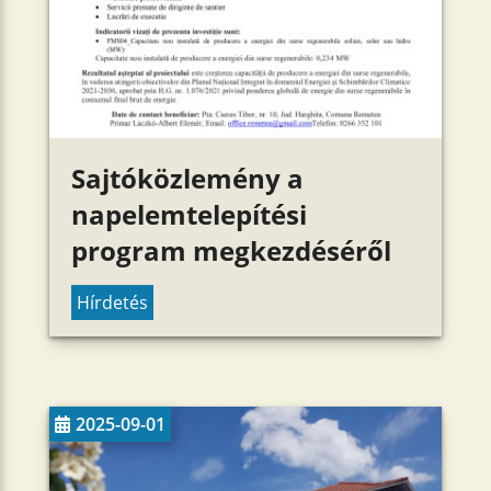
Sajtóközlemény a
napelemtelepítési
program megkezdéséről
Hírdetés
2025-09-01