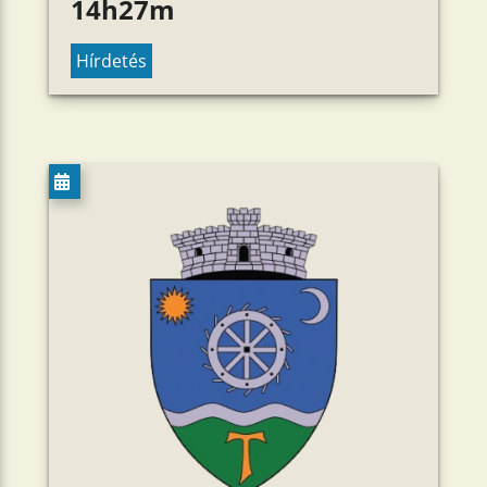
14h27m
Hírdetés