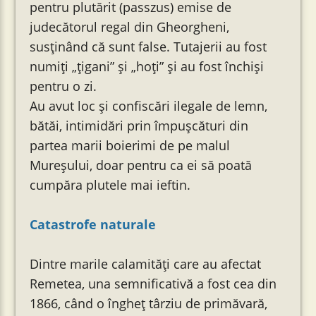
pentru plutărit (passzus) emise de
judecătorul regal din Gheorgheni,
susținând că sunt false. Tutajerii au fost
numiți „țigani” și „hoți” și au fost închiși
pentru o zi.
Au avut loc și confiscări ilegale de lemn,
bătăi, intimidări prin împușcături din
partea marii boierimi de pe malul
Mureșului, doar pentru ca ei să poată
cumpăra plutele mai ieftin.
Catastrofe naturale
Dintre marile calamități care au afectat
Remetea, una semnificativă a fost cea din
1866, când o îngheț târziu de primăvară,