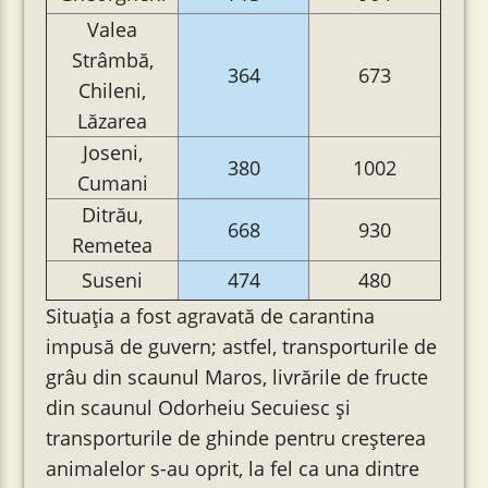
Valea
Strâmbă,
364
673
Chileni,
Lăzarea
Joseni,
380
1002
Cumani
Ditrău,
668
930
Remetea
Suseni
474
480
Situația a fost agravată de carantina
impusă de guvern; astfel, transporturile de
grâu din scaunul Maros, livrările de fructe
din scaunul Odorheiu Secuiesc și
transporturile de ghinde pentru creșterea
animalelor s-au oprit, la fel ca una dintre