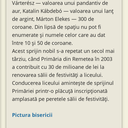
Várterész — valoarea unui pandantiv de
aur, Katalin Kábdebó — valoarea unui lanț
de argint, Márton Elekes — 300 de
coroane. Din lipsă de spațiu nu pot fi
enumerate și numele celor care au dat
între 10 și 50 de coroane.
Acest sprijin nobil s-a repetat un secol mai
târziu, când Primăria din Remetea în 2003
a contribuit cu 30 de milioane de lei la
renovarea sălii de festivități a liceului.
Conducerea liceului amintește de sprijinul
Primăriei printr-o plăcuță inscripționată
amplasată pe peretele sălii de festivități.
Pictura bisericii