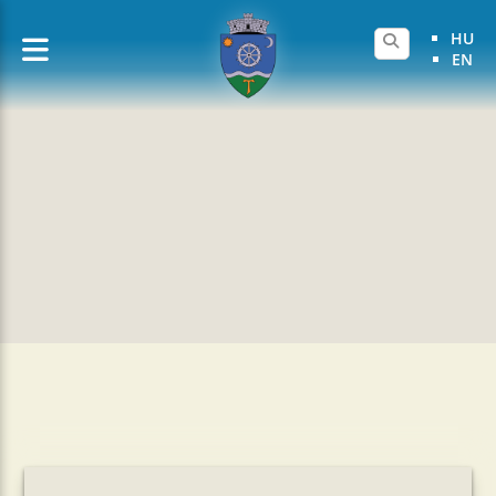
HU
EN