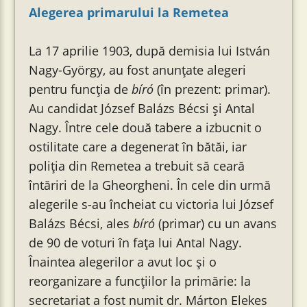
Alegerea primarului la Remetea
La 17 aprilie 1903, după demisia lui István
Nagy-György, au fost anunțate alegeri
pentru funcția de
bíró
(în prezent: primar).
Au candidat József Balázs Bécsi și Antal
Nagy. Între cele două tabere a izbucnit o
ostilitate care a degenerat în bătăi, iar
poliția din Remetea a trebuit să ceară
întăriri de la Gheorgheni. În cele din urmă
alegerile s-au încheiat cu victoria lui József
Balázs Bécsi, ales
bíró
(primar) cu un avans
de 90 de voturi în fața lui Antal Nagy.
Înaintea alegerilor a avut loc și o
reorganizare a funcțiilor la primărie: la
secretariat a fost numit dr. Márton Elekes