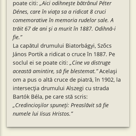
poate citi:
„Aici odihnește bătrânul Péter
Dénes, care în viața sa a ridicat 8 cruci
comemorative în memoria rudelor sale. A
trăit 67 de ani și a murit în 1887. Odihnă-i
fie.”
La capătul drumului Biatorbágyi, Szőcs
János Portik a ridicat o cruce în 1887. Pe
soclul ei se poate citi:
„Cine va distruge
această amintire, să fie blestemat.”
Același
om a pus o altă cruce de piatră, în 1902, la
intersecția drumului Alszegi cu strada
Bartók Béla, pe care stă scris:
„Credincioșilor spuneți: Preaslăvit să fie
numele lui Iisus Hristos.”