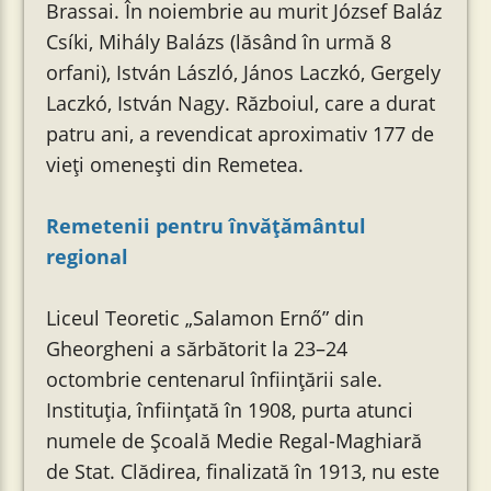
Brassai. În noiembrie au murit József Baláz
Csíki, Mihály Balázs (lăsând în urmă 8
orfani), István László, János Laczkó, Gergely
Laczkó, István Nagy. Războiul, care a durat
patru ani, a revendicat aproximativ 177 de
vieți omenești din Remetea.
Remetenii pentru învățământul
regional
Liceul Teoretic „Salamon Ernő” din
Gheorgheni a sărbătorit la 23–24
octombrie centenarul înființării sale.
Instituția, înființată în 1908, purta atunci
numele de Școală Medie Regal-Maghiară
de Stat. Clădirea, finalizată în 1913, nu este