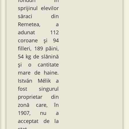
fonduri în
sprijinul elevilor
săraci din
Remetea, a
adunat 112
coroane și 94
filleri, 189 pâini,
54 kg de slănină
și o cantitate
mare de haine.
István Mélik a
fost singurul
proprietar din
zonă care, în
1907, nu a
acceptat de la