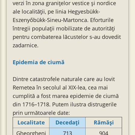
verzi în zona granițelor vestice și nordice
ale localității, pe linia Hegyesbükk-
Eszenyőbükk-Sineu-Martonca. Eforturile
întregii populații mobilizate de autorități
pentru combaterea lăcustelor s-au dovedit
zadarnice.
Epidemia de ciumă
Dintre catastrofele naturale care au lovit
Remetea în secolul al XIX-lea, cea mai
cumplită a fost marea epidemie de ciumă
din 1716–1718. Putem ilustra distrugerile
prin următoarele date:
Localitate
Decedați
Rămăși
Gheorgheni
713
904