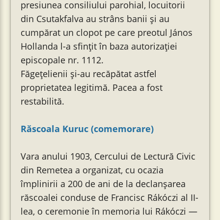
presiunea consiliului parohial, locuitorii
din Csutakfalva au strâns banii și au
cumpărat un clopot pe care preotul János
Hollanda l-a sfințit în baza autorizației
episcopale nr. 1112.
Făgețelienii și-au recăpătat astfel
proprietatea legitimă. Pacea a fost
restabilită.
Răscoala Kuruc (comemorare)
Vara anului 1903, Cercului de Lectură Civic
din Remetea a organizat, cu ocazia
împlinirii a 200 de ani de la declanșarea
răscoalei conduse de Francisc Rákóczi al II-
lea, o ceremonie în memoria lui Rákóczi —