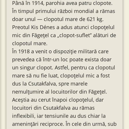
Până în 1914, parohia avea patru clopote.
În timpul primului război mondial a rămas
doar unul — clopotul mare de 621 kg.
Preotul Kis Dénes a adus atunci clopoțelul
mic din Făgețel ca „clopot-suflet” alături de
clopotul mare.
În 1918 a venit o dispoziție militară care
prevedea că într-un loc poate exista doar
un singur clopot. Astfel, pentru ca clopotul
mare să nu fie luat, clopoțelul mic a fost
dus la Csutakfalva, spre marele
nemulțumire al locuitorilor din Făgețel.
Aceștia au cerut înapoi clopoțelul, dar
locuitori din Csutakfalva au rămas
inflexibili, iar tensiunile au dus chiar la
amenințări reciproce. În cele din urmă, sub