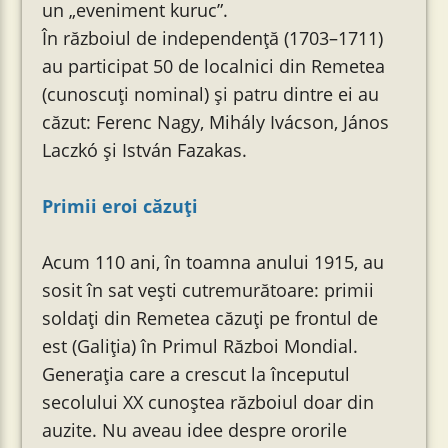
un „eveniment kuruc”.
În războiul de independență (1703–1711)
au participat 50 de localnici din Remetea
(cunoscuți nominal) și patru dintre ei au
căzut: Ferenc Nagy, Mihály Ivácson, János
Laczkó și István Fazakas.
Primii eroi căzuți
Acum 110 ani, în toamna anului 1915, au
sosit în sat vești cutremurătoare: primii
soldați din Remetea căzuți pe frontul de
est (Galiția) în Primul Război Mondial.
Generația care a crescut la începutul
secolului XX cunoștea războiul doar din
auzite. Nu aveau idee despre ororile