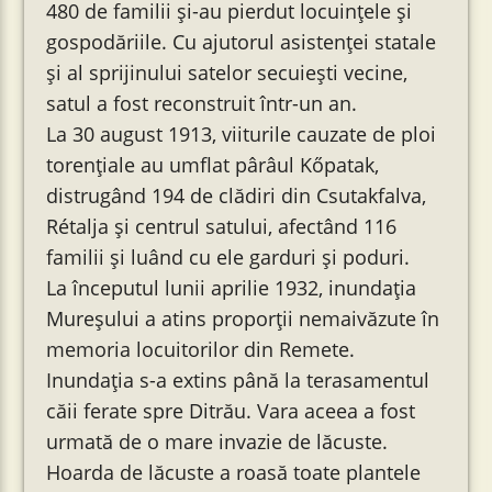
480 de familii și-au pierdut locuințele și
gospodăriile. Cu ajutorul asistenței statale
și al sprijinului satelor secuiești vecine,
satul a fost reconstruit într-un an.
La 30 august 1913, viiturile cauzate de ploi
torențiale au umflat pârâul Kőpatak,
distrugând 194 de clădiri din Csutakfalva,
Rétalja și centrul satului, afectând 116
familii și luând cu ele garduri și poduri.
La începutul lunii aprilie 1932, inundația
Mureșului a atins proporții nemaivăzute în
memoria locuitorilor din Remete.
Inundația s-a extins până la terasamentul
căii ferate spre Ditrău. Vara aceea a fost
urmată de o mare invazie de lăcuste.
Hoarda de lăcuste a roasă toate plantele