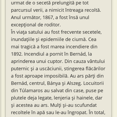
urmat de o secetă prelungită pe tot
parcursul verii, a nimicit întreaga recoltă.
Anul următor, 1867, a fost însă unul
excepțional de roditor.
În viața satului au fost frecvente secetele,
inundațiile și epidemiile de ciumă. Cea
mai tragică a fost marea incendiere din
1892. Incendiul a pornit în Bernád, la
aprinderea unui cuptor. Din cauza vântului
puternic și a uscăciunii, stingerea flăcărilor
a fost aproape imposibilă. Au ars părți din
Bernád, centrul, Bánya și Alszeg. Locuitorii
din Túlamaros au salvat din case, puse pe
plutele deja legate, lenjeria și hainele, dar
și acestea au ars. Mulți și-au scufundat
recoltele în apă sau le-au îngropat. În total,