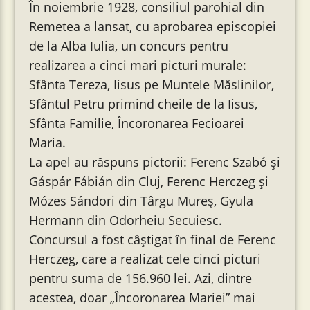
În noiembrie 1928, consiliul parohial din
Remetea a lansat, cu aprobarea episcopiei
de la Alba Iulia, un concurs pentru
realizarea a cinci mari picturi murale:
Sfânta Tereza, Iisus pe Muntele Măslinilor,
Sfântul Petru primind cheile de la Iisus,
Sfânta Familie, Încoronarea Fecioarei
Maria.
La apel au răspuns pictorii: Ferenc Szabó și
Gáspár Fábián din Cluj, Ferenc Herczeg și
Mózes Sándori din Târgu Mureș, Gyula
Hermann din Odorheiu Secuiesc.
Concursul a fost câștigat în final de Ferenc
Herczeg, care a realizat cele cinci picturi
pentru suma de 156.960 lei. Azi, dintre
acestea, doar „Încoronarea Mariei” mai