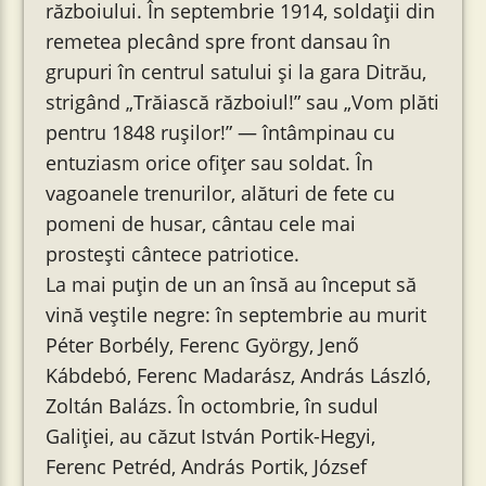
războiului. În septembrie 1914, soldații din
remetea plecând spre front dansau în
grupuri în centrul satului și la gara Ditrău,
strigând „Trăiască războiul!” sau „Vom plăti
pentru 1848 rușilor!” — întâmpinau cu
entuziasm orice ofițer sau soldat. În
vagoanele trenurilor, alături de fete cu
pomeni de husar, cântau cele mai
prostești cântece patriotice.
La mai puțin de un an însă au început să
vină veștile negre: în septembrie au murit
Péter Borbély, Ferenc György, Jenő
Kábdebó, Ferenc Madarász, András László,
Zoltán Balázs. În octombrie, în sudul
Galiției, au căzut István Portik-Hegyi,
Ferenc Petréd, András Portik, József