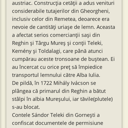
austriac. Construcția cetății a adus venituri
considerabile tutajerilor din Gheorgheni,
inclusiv celor din Remetea, deoarece era
nevoie de cantități uriașe de lemn. Aceasta
a afectat serios comercianții sași din
Reghin și Târgu Mureș și conții Teleki,
Kemény și Toldalagi, care până atunci
cumpărau aceste tronsoane de buștean. Ei
au încercat cu orice preț să împiedice
transportul lemnului către Alba Iulia.
De pildă, în 1722 Mihály Ivácson se
plângea că primarul din Reghin a bătut
stâlpi în albia Mureșului, iar tăvile(plutele)
s-au blocat.
Contele Sándor Teleki din Gornești a
confiscat documentele de permisiune