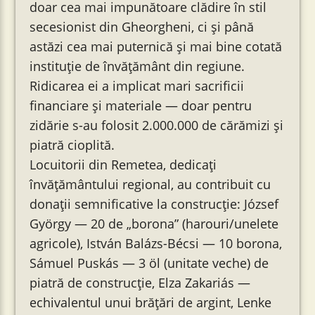
doar cea mai impunătoare clădire în stil
secesionist din Gheorgheni, ci și până
astăzi cea mai puternică și mai bine cotată
instituție de învățământ din regiune.
Ridicarea ei a implicat mari sacrificii
financiare și materiale — doar pentru
zidărie s-au folosit 2.000.000 de cărămizi și
piatră cioplită.
Locuitorii din Remetea, dedicați
învățământului regional, au contribuit cu
donații semnificative la construcție: József
György — 20 de „borona” (harouri/unelete
agricole), István Balázs-Bécsi — 10 borona,
Sámuel Puskás — 3 öl (unitate veche) de
piatră de construcție, Elza Zakariás —
echivalentul unui brățări de argint, Lenke