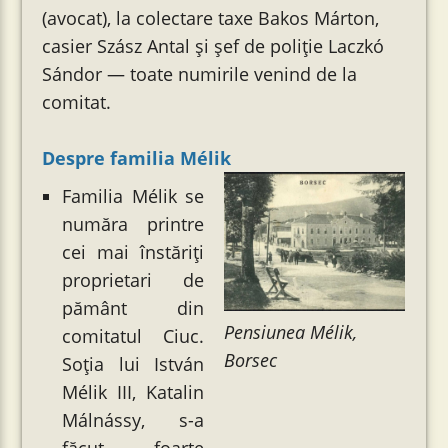
(avocat), la colectare taxe Bakos Márton,
casier Szász Antal și șef de poliție Laczkó
Sándor — toate numirile venind de la
comitat.
Despre familia Mélik
Familia Mélik se
număra printre
cei mai înstăriți
proprietari de
pământ din
Pensiunea Mélik,
comitatul Ciuc.
Borsec
Soția lui István
Mélik III, Katalin
Málnássy, s-a