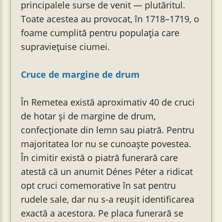
principalele surse de venit — plutăritul.
Toate acestea au provocat, în 1718–1719, o
foame cumplită pentru populația care
supraviețuise ciumei.
Cruce de margine de drum
În Remetea există aproximativ 40 de cruci
de hotar și de margine de drum,
confecționate din lemn sau piatră. Pentru
majoritatea lor nu se cunoaște povestea.
În cimitir există o piatră funerară care
atestă că un anumit Dénes Péter a ridicat
opt cruci comemorative în sat pentru
rudele sale, dar nu s-a reușit identificarea
exactă a acestora. Pe placa funerară se