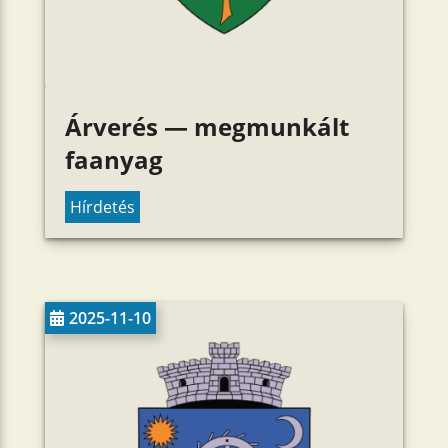
Árverés — megmunkált
faanyag
Hírdetés
2025-11-10