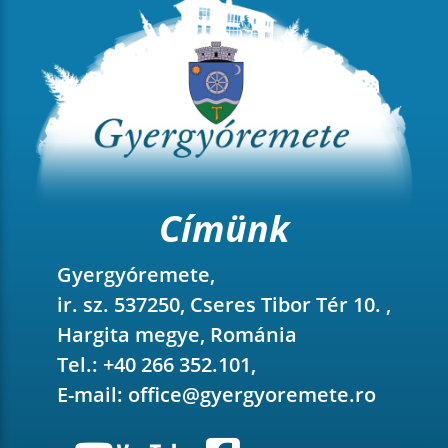
Címünk
Gyergyóremete,
ir. sz. 537250, Cseres Tibor Tér 10. ,
Hargita megye, Románia
Tel.: +40 266 352.101,
E-mail:
office@gyergyoremete.ro