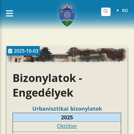
RO
2025-10-03
Bizonylatok -
Engedélyek
Urbanisztikai bizonylatok
2025
Október