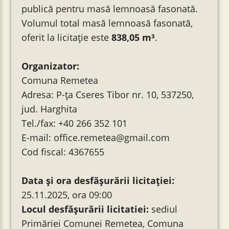
publică pentru masă lemnoasă fasonată.
Volumul total masă lemnoasă fasonată,
oferit la licitație este
838,05 m³
.
Organizator:
Comuna Remetea
Adresa: P-ța Cseres Tibor nr. 10, 537250,
jud. Harghita
Tel./fax: +40 266 352 101
E-mail: office.remetea@gmail.com
Cod fiscal: 4367655
Data și ora desfăşurării licitației:
25.11.2025, ora 09:00
Locul desfăşurării licitatiei:
sediul
Primăriei Comunei Remetea, Comuna