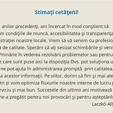
Stimați cetățeni!
l anilor precedenți, am încercat în mod conștient să
m condițiile de muncă, accesibilitatea și transparența
strației noastre locale. Vrem să vă servim cu profesi
de calitate. Sperăm că ați sesizat schimbările și veni
Primărie în vederea rezolvării problemelor sau pentru
e care sunt puse aici la dispoziția Dvs. pot soluționa 
 ne pot ajuta în administrarea promptă prin calitatea
ea acestor informații. Pe viitor, dorim să fim și mai at
ștri și vom optimiza fluxurile noastre interne de lucru
erviciu și mai bun. Succesele din ultimii ani motiveaz
ne-a pregătit pentru noi provocări și pentru așteptăril
Laczkó-Al