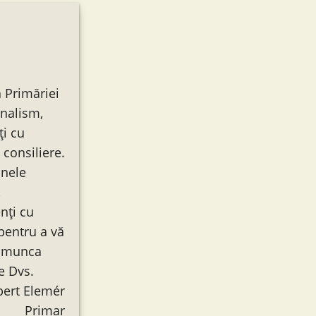
 Primăriei
onalism,
ți cu
 consiliere.
unele
,
enți cu
 pentru a vă
ă munca
e Dvs.
bert Elemér
Primar