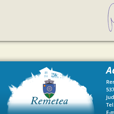
A
Re
537
Jud
Tel
E-m