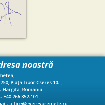
dresa noastră
metea,
250, Piața Tibor Cseres 10. ,
. Hargita, Romania
.: +40 266 352.101 ,
ail: office@gyergyoremete.ro