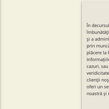
În decursu
îmbunătăți
și a admini
prin muncă 
plăcere la 
Informațiil
cazuri, sau
veridicitat
clienții no
oferi un s
noastră și 