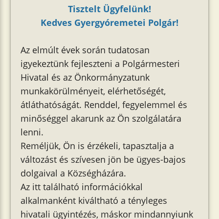
Tisztelt Ügyfelünk!
Kedves Gyergyóremetei Polgár!
Az elmúlt évek során tudatosan
igyekeztünk fejleszteni a Polgármesteri
Hivatal és az Önkormányzatunk
munkakörülményeit, elérhetőségét,
átláthatóságát. Renddel, fegyelemmel és
minőséggel akarunk az Ön szolgálatára
lenni.
Reméljük, Ön is érzékeli, tapasztalja a
változást és szívesen jön be ügyes-bajos
dolgaival a Községházára.
Az itt található információkkal
alkalmanként kiváltható a tényleges
hivatali ügyintézés, máskor mindannyiunk