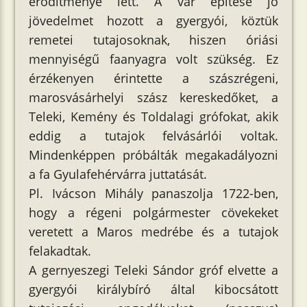
erődítménye lett. A vár építése jó
jövedelmet hozott a gyergyói, köztük
remetei tutajosoknak, hiszen óriási
mennyiségű faanyagra volt szükség. Ez
érzékenyen érintette a szászrégeni,
marosvásárhelyi szász kereskedőket, a
Teleki, Kemény és Toldalagi grófokat, akik
eddig a tutajok felvásárlói voltak.
Mindenképpen próbálták megakadályozni
a fa Gyulafehérvárra juttatását.
Pl. Ivácson Mihály panaszolja 1722-ben,
hogy a régeni polgármester cövekeket
veretett a Maros medrébe és a tutajok
felakadtak.
A gernyeszegi Teleki Sándor gróf elvette a
gyergyói királybíró által kibocsátott