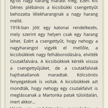
kg-os nagy harang maradt meg. Ezért Kis
Dénes plébános a kicsibükki csengettyűt
behozatta lélekharangnak a nagy harang
mellé.
1918-ban jött egy katonai rendelkezés,
mely szerint egy helyen csak egy harang
lehet. Ezért a csengettyűt, hogy nehogy a
nagyharangot vigyék el mellőle, a
kicsibükkiek nagy felháborodására, elvitték
Csutakfalvára. A kicsibükkiek kérték vissza
a csengettyűjüket, de a csutakfalviak
hajthatatlanok maradtak. Kölcsönös
fenyegetések is voltak. A kicsibükkiek azt
mondták, hogy nehogy egy csutakfalvit is
meglássanak a Martonka patak túloldalán,
mert akkor…