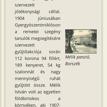
szervezett
jótékonysági céllal.
1904 júniusában
Gyergyószentmiklóson
a remetei szegény
tanulók megsegítésére
szervezett
gyűjtőakciója során
Mélik panzió,
112 korona 94 fillért,
Borszék
189 kenyeret, 54 kg
szalonnát és nagy
mennyiségű ruhát
gyűjtött össze. Mélik
István volt az egyetlen
földbirtokos a
környéken, aki 1907-