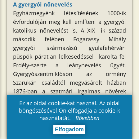
A gyergyói nőnevelés
Egyházmegyénk létesítésének 1000-ik
évfordulóján meg kell említeni a gyergyói
katolikus nőnevelést is. A XIX –ik század
második felében Fogarassy Mihály
gyergyói származású gyulafehérvári
püspök páratlan lelkesedéssel karolta fel
Erdély-szerte a leánynevelés ügyét.
Gyergyószentmiklóson az örmény
Szarukán családtól megvásárolt házban
1876-ban a szatmári irgalmas nővérek
vezetése alatt leánynevelő intézetett
Ez az oldal cookie-kat használ. Az oldal
alapított és a tanító – nővérek ellátásáról
böngészésével Ön elfogadja a cookie-k
alapítvánnyal gondoskodott. 1892-ben az
használatát.
Bővebben
intézet már polgári leányiskolává
Elfogadom
emelkedett bentlakással. A kötelező