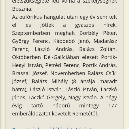
életszükséglete lett volna a székelységnek
Bosznia.
Az eufórikus hangulat után egy év sem telt
el és jöttek a gyászos hírek.
Szeptemberben meghalt Borbély Péter,
György Ferenc, Kábdebó Jenő, Madarász
Ferenc, László András, Balázs Zoltán.
Októberben Dél-Galíciában elesett Portik-
Hegyi István, Petréd Ferenc, Portik András,
Brassai József. Novemberben Balázs Csíki
József, Balázs Mihály (8 árvája maradt
hátra), László István, László István, Laczkó
János, Laczkó Gergely, Nagy István. A négy
évig tartó háború mintegy 177
emberáldozatot követelt Remetétől.