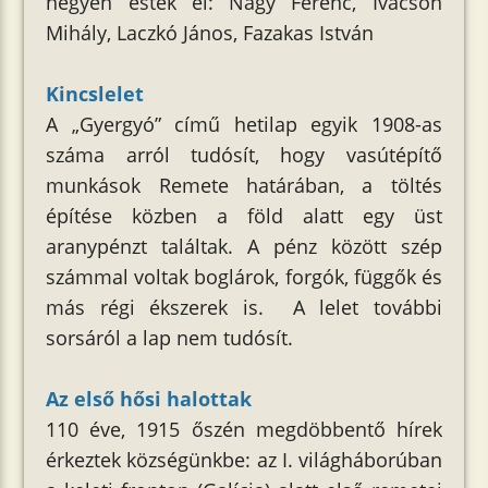
négyen estek el: Nagy Ferenc, Ivácson
Mihály, Laczkó János, Fazakas István
Kincslelet
A „Gyergyó” című hetilap egyik 1908-as
száma arról tudósít, hogy vasútépítő
munkások Remete határában, a töltés
építése közben a föld alatt egy üst
aranypénzt találtak. A pénz között szép
számmal voltak boglárok, forgók, függők és
más régi ékszerek is. A lelet további
sorsáról a lap nem tudósít.
Az első hősi halottak
110 éve, 1915 őszén megdöbbentő hírek
érkeztek községünkbe: az I. világháborúban