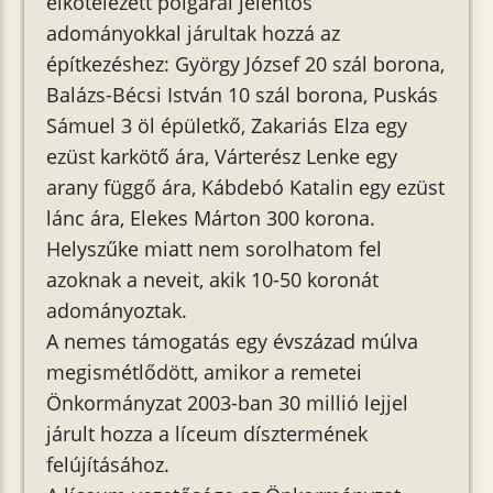
elkötelezett polgárai jelentős
adományokkal járultak hozzá az
építkezéshez: György József 20 szál borona,
Balázs-Bécsi István 10 szál borona, Puskás
Sámuel 3 öl épületkő, Zakariás Elza egy
ezüst karkötő ára, Várterész Lenke egy
arany függő ára, Kábdebó Katalin egy ezüst
lánc ára, Elekes Márton 300 korona.
Helyszűke miatt nem sorolhatom fel
azoknak a neveit, akik 10-50 koronát
adományoztak.
A nemes támogatás egy évszázad múlva
megismétlődött, amikor a remetei
Önkormányzat 2003-ban 30 millió lejjel
járult hozza a líceum dísztermének
felújításához.