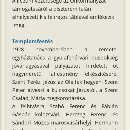
A líceum vezetősége az Önkormányzat
támogatásáról a díszterem falán
elhelyezett kis feliratos táblával emlékezik
meg.
Templomfestés
1928 novemberében a remetei
egyháztanács a gyulafehérvári püspökség
jóváhagyásával pályázatot hirdetett öt
nagyméretű falfestmény elkészítésére:
Szent Teréz, Jézus az Olajfák hegyén, Szent
Péter átveszi a kulcsokat Jézustól, a Szent
Család, Mária megkoronázása.
A felhívásra Szabó Ferenc és Fábián
Gáspár kolozsvári, Herczeg Ferenc és
Sándori Mózes marosvásárhelyi, Hermann