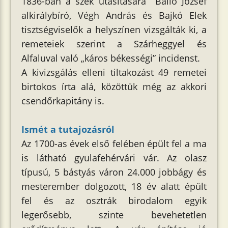
1836-ban a szék utasítására Balló József
alkirálybíró, Végh András és Bajkó Elek
tisztségviselők a helyszínen vizsgálták ki, a
remeteiek szerint a Szárheggyel és
Alfaluval való „káros békességi” incidenst.
A kivizsgálás elleni tiltakozást 49 remetei
birtokos írta alá, közöttük még az akkori
csendőrkapitány is.
Ismét a tutajozásról
Az 1700-as évek első felében épült fel a ma
is látható gyulafehérvári vár. Az olasz
típusú, 5 bástyás váron 24.000 jobbágy és
mesterember dolgozott, 18 év alatt épült
fel és az osztrák birodalom egyik
legerősebb, szinte bevehetetlen