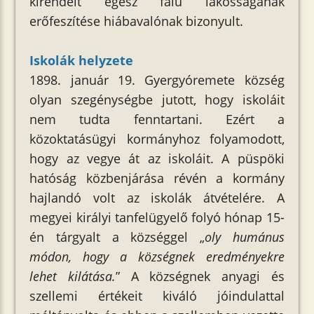
kirendelt egész falu lakosságának
erőfeszítése hiábavalónak bizonyult.
Iskolák helyzete
1898. január 19. Gyergyóremete község
olyan szegénységbe jutott, hogy iskoláit
nem tudta fenntartani. Ezért a
közoktatásügyi kormányhoz folyamodott,
hogy az vegye át az iskoláit. A püspöki
hatóság közbenjárása révén a kormány
hajlandó volt az iskolák átvételére. A
megyei királyi tanfelügyelő folyó hónap 15-
én tárgyalt a községgel „
oly humánus
módon, hogy a községnek eredményekre
lehet kilátása.
” A községnek anyagi és
szellemi értékeit kiváló jóindulattal