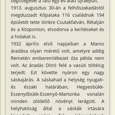
segítségével a falu egy év alatt újraépült.
1913. augusztus 30-án a felhőszakadástól
megduzzadt Kőpataka 116 családnak 194
épületét tette tönkre Csutakfalván, Rétalján
és a Központon, elsodorva a kerítéseket és
a hidakat is.
1932 április első napjaiban a Maros
áradása olyan méretű volt, amelyre addig
Remetén emberemlékezet óta példa nem
volt. Az áradás Ditró felé a vasúti töltésig
terjedt. Ezt követte nyáron egy nagy
sáskajárás. A sáskahad a helység nyugati-
és északi határában, Hegyesbükk-
Eszenyőbükk-Eszenyő-Martonka vonalán
minden zöldellő növényt lerágott. A
helyhatóság által a sáskák irtására