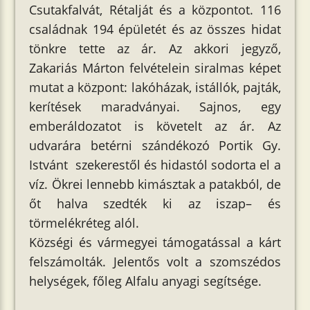
Csutakfalvát, Rétalját és a központot. 116
családnak 194 épületét és az összes hidat
tönkre tette az ár. Az akkori jegyző,
Zakariás Márton felvételein siralmas képet
mutat a központ: lakóházak, istállók, pajták,
kerítések maradványai. Sajnos, egy
emberáldozatot is követelt az ár. Az
udvarára betérni szándékozó Portik Gy.
Istvánt szekerestől és hidastól sodorta el a
víz. Ökrei lennebb kimásztak a patakból, de
őt halva szedték ki az iszap– és
törmelékréteg alól.
Községi és vármegyei támogatással a kárt
felszámolták. Jelentős volt a szomszédos
helységek, főleg Alfalu anyagi segítsége.