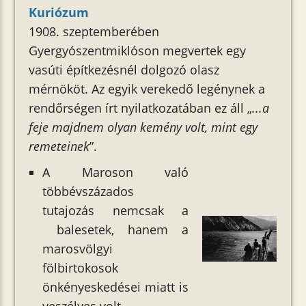
Kuriózum
1908. szeptemberében
Gyergyószentmiklóson megvertek egy
vasúti építkezésnél dolgozó olasz
mérnököt. Az egyik verekedő legénynek a
rendőrségen írt nyilatkozatában ez áll „
...a
feje majdnem olyan kemény volt, mint egy
remeteinek
”.
A Maroson való
többévszázados
tutajozás nemcsak a
balesetek, hanem a
marosvölgyi
fölbirtokosok
önkényeskedései miatt is