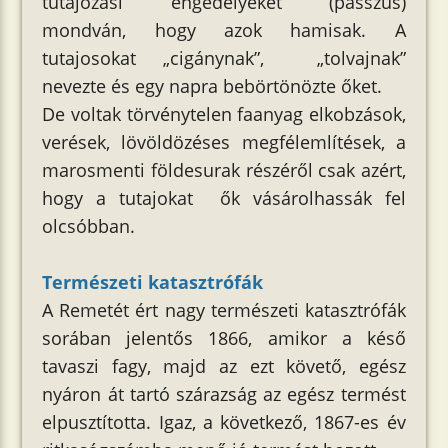
tutajozási engedélyeket (passzus)
mondván, hogy azok hamisak. A
tutajosokat „cigánynak”, „tolvajnak”
nevezte és egy napra bebörtönözte őket.
De voltak törvénytelen faanyag elkobzások,
verések, lövöldözéses megfélemlítések, a
marosmenti földesurak részéről csak azért,
hogy a tutajokat ők vásárolhassák fel
olcsóbban.
Természeti katasztrófák
A Remetét ért nagy természeti katasztrófák
sorában jelentős 1866, amikor a késő
tavaszi fagy, majd az ezt követő, egész
nyáron át tartó szárazság az egész termést
elpusztította. Igaz, a következő, 1867-es év