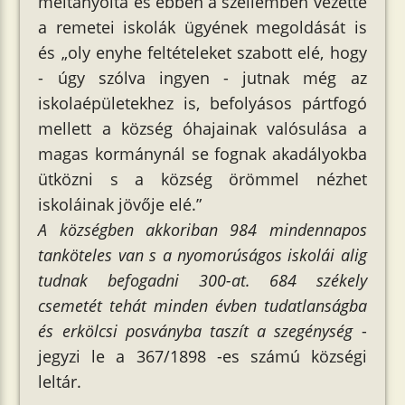
méltányolta és ebben a szellemben vezette
a remetei iskolák ügyének megoldását is
és „oly enyhe feltételeket szabott elé, hogy
- úgy szólva ingyen - jutnak még az
iskolaépületekhez is, befolyásos pártfogó
mellett a község óhajainak valósulása a
magas kormánynál se fognak akadályokba
ütközni s a község örömmel nézhet
iskoláinak jövője elé.”
A községben akkoriban 984 mindennapos
tanköteles van s a nyomorúságos iskolái alig
tudnak befogadni 300-at. 684 székely
csemetét tehát minden évben tudatlanságba
és erkölcsi posványba taszít a szegénység
-
jegyzi le a 367/1898 -es számú községi
leltár.