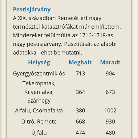
Pestisjárvány
A XIX. században Remetét ért nagy
természtei katasztrófákat már említettem.
Mindezeket felülmúlta az 1716-1718-as
nagy pestisjárvány. Pusztítását az alábbi
adatokkal lehet bemutatni.
Helység
Meghalt
Maradt
Gyergyószentmiklós
713
904
Tekerőpatak,
Kilyénfalva,
364
673
Szárhegy
Alfalu, Csomafalva
380
1002
Ditró, Remete
668
930
Újfalu
474
480