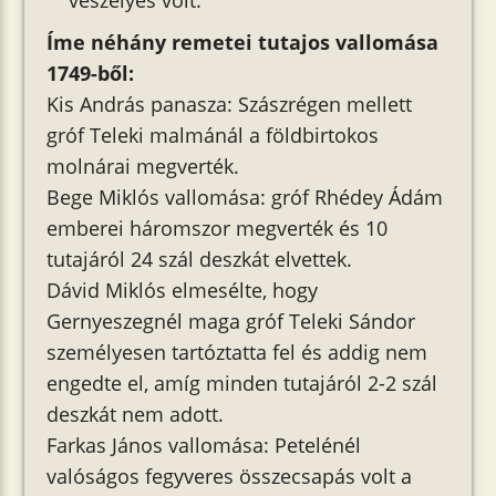
veszélyes volt.
Íme néhány remetei tutajos vallomása
1749-ből:
Kis András panasza: Szászrégen mellett
gróf Teleki malmánál a földbirtokos
molnárai megverték.
Bege Miklós vallomása: gróf Rhédey Ádám
emberei háromszor megverték és 10
tutajáról 24 szál deszkát elvettek.
Dávid Miklós elmesélte, hogy
Gernyeszegnél maga gróf Teleki Sándor
személyesen tartóztatta fel és addig nem
engedte el, amíg minden tutajáról 2-2 szál
deszkát nem adott.
Farkas János vallomása: Petelénél
valóságos fegyveres összecsapás volt a