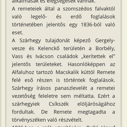
alkalmasak és elégségesek vannak.”
A remeteiek által a szomszédos falvaktól
való legelő- és erdő foglalások
történetében jelentős egy 1836-ból való
eset.
A Szárhegy tulajdonát képező Gergely-
vesze és Kelenckő területén a Borbély,
Vass és Ivácson családok „kerítettek el”
jelentős területeket. Hasonlóképpen az
Alfaluhoz tartozó Macskalik kúttól Remete
felé eső részen is történtek foglalások.
Szárhegy írásos panaszlevelét a remetei
vezetőség feleletre sem méltatta. Ezért a
szárhegyiek Csíkszék elöljáróságához
fordultak. De Remete megtagadta a
törvényszéken való részvételt.