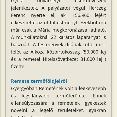
Gyula udvarhelyi festőművészek
jelentkeztek. A pályázatot végül Herczeg
Ferenc nyerte el, aki 156.960 lejért
elkészítette az öt falfestményt. Ezekből ma
már csak a Mária megkoronázása látható.
A munkálatoknál 22 karátos laparanyat is
használt. A festmények díjának több mint
felét az Alkoza közbirtokosság (50.000 lej
és a remetei Hitelszövetkezet 31.000 lej )
fizette.
Remete termőföldjeiről
Gyergyóban Remetének volt a legkevesebb
és legsilányabb termőterülete. Ennek
ellensúlyozására a remeteiek igyekeztek
növelni a legelő területeiket, gyakran