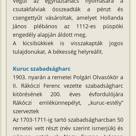
Végül az egyháztanács nyomására a
csutakfalviak összeadták a pénzt és
csengettyűt vásároltak, amelyet Hollanda
János plébános az 1112-es püspöki
engedély alapján áldott meg.
A kicsibükkiek is visszakapták jogos
tulajdonukat. A békesség helyreállt.
Kuruc szabadságharc
1903. nyarán a remetei Polgári Olvasókör a
II. Rákóczi Ferenc vezette szabadságharc
kitörésének 200. éves évfordulójára
Rákóczi emlékünnepélyt, „kuruc-estély”
szerveztek
Az 1703-1711-ig tartó szabadságharcban 50
remetei vett részt (név szerint ismerjük) és