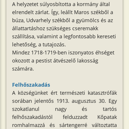
A helyzetet súlyosbította a kormány által
elrendelt zárlat. Így, leállt Maros székből a
búza, Udvarhely székből a gyümölcs és az
állattartáshoz szükséges cseremakk
szállítása, valamint a legfontosabb kereseti
lehetőség, a tutajozás.
Mindez 1718-1719-ben iszonyatos éhséget
okozott a pestist átvészelő lakosság
számára.
Felhőszakadás
A községünket ért természeti katasztrófák
sorában jelentős 1913. augusztus 30. Egy
szokatlanul nagy és tartós
felhőszakadástól felduzzadt Kőpatak
romhalmazzá és sártengerré változtatta