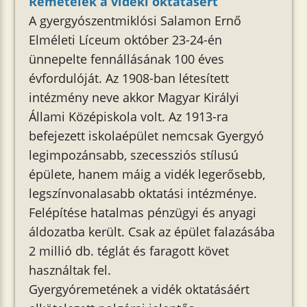
Remeteiek a vidéki oktatásért
A gyergyószentmiklósi Salamon Ernő
Elméleti Líceum október 23-24-én
ünnepelte fennállásának 100 éves
évfordulóját. Az 1908-ban létesített
intézmény neve akkor Magyar Királyi
Állami Középiskola volt. Az 1913-ra
befejezett iskolaépület nemcsak Gyergyó
legimpozánsabb, szecessziós stílusú
épülete, hanem máig a vidék legerősebb,
legszínvonalasabb oktatási intézménye.
Felépítése hatalmas pénzügyi és anyagi
áldozatba került. Csak az épület falazásába
2 millió db. téglát és faragott követ
használtak fel.
Gyergyóremetének a vidék oktatásáért