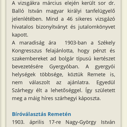
A vizsgákra március elején került sor dr.
Balló István magyar királyi tanfelügyelő
jelenlétében. Mind a 46 sikeres vizsgázó
hivatalos bizonyítványt és jutalomkönyvet
kapott.
A maradiság ára 1903-ban a Székely
Kongresszus felajánlotta, hogy pénzt és
szakembereket ad bolgár típusú kertészet
bevezetésére Gyergyóban. A gyergyói
helységek többsége, köztük Remete is,
nem válaszolt az ajánlatra. Egyedül
Szárhegy élt a lehetőséggel. Így született
meg a máig híres szárhegyi káposzta.
Bíróválasztás Remetén
1903. április 17-re Nagy-György István