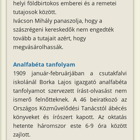
helyi földbirtokos emberei és a remetei
tutajosok között.
Ivácson Mihály panaszolja, hogy a
szászrégeni kereskedők nem engedték
tovább a tutajait azért, hogy
megvásárolhassák.
Analfabéta tanfolyam
1909 január-februárjában a csutakfalvi
iskolánál Borka Lajos igazgató analfabéta
tanfolyamot szervezett írást-olvasást nem
ismerő felnőtteknek. A 46 beiratkozó az
Országos Közművelődési Tanácstól ábécés
könyveket és írószert kapott. Az oktatás
hetente háromszor este 6-9 óra között
zajlott.