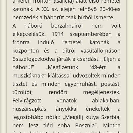
a keleti fronton (Galícia) alatt első remetei
katonák. A XX. sz. elején felnövő 20-40-es
nemzedék a háborút csak hírből ismerte.
A háború borzalmairól nem volt
elképzelésük. 1914 szeptemberében a
frontra induló remetei katonák a
központon és a ditrói vasútállomáson
összefogózkodva járták a csárdást. „Éljen a
háború!” „Megfizetünk ’48-ért a
muszkáknak!” kiáltással üdvözöltek minden
tisztet és minden egyenruhást, postást,
tűzoltót, rendőrt megéljeneztek.
Felvirágzott vonatok ablakaiban,
huszársapkás lányokkal énekelték a
legostobább nótát: „Megállj kutya Szerbia,
nem lesz tiéd soha Bosznia”. Mintha