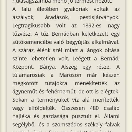
ritkaságszámba menő jó termést hozott.
A falu életében gyakoriak voltak az
aszályok, áradások, pestisjárványok.
Legtragikusabb volt az 1892-es nagy
tűzvész. A tűz Bernádban keletkezett egy
sütőkemencébe való begyújtás alkalmával.
A száraz, élénk szél miatt a lángok oltása
szinte lehetetlen volt. Leégett a Bernád,
Központ, Bánya, Alszeg egy része. A
túlamarosiak a Maroson már készen
megkötött tutajokra menekítették az
ágyneműt és fehérneműt, de ott is elégtek.
Sokan a terményüket víz alá merítették,
vagy elföldelték. Összesen 480 család
hajléka és gazdasága pusztult el. Állami
segélyből és a szomszédos székely falvak