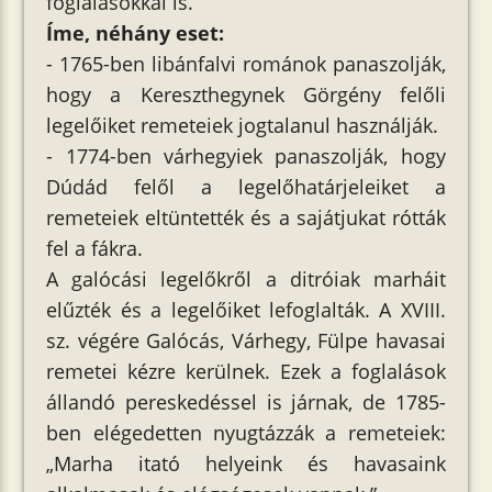
foglalásokkal is.
Íme, néhány eset:
- 1765-ben libánfalvi románok panaszolják,
hogy a Kereszthegynek Görgény felőli
legelőiket remeteiek jogtalanul használják.
- 1774-ben várhegyiek panaszolják, hogy
Dúdád felől a legelőhatárjeleiket a
remeteiek eltüntették és a sajátjukat rótták
fel a fákra.
A galócási legelőkről a ditróiak marháit
elűzték és a legelőiket lefoglalták. A XVIII.
sz. végére Galócás, Várhegy, Fülpe havasai
remetei kézre kerülnek. Ezek a foglalások
állandó pereskedéssel is járnak, de 1785-
ben elégedetten nyugtázzák a remeteiek:
„Marha itató helyeink és havasaink