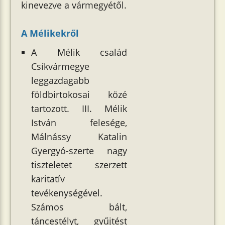
kinevezve a vármegyétől.
A Mélikekről
A Mélik család
Csíkvármegye
leggazdagabb
földbirtokosai közé
tartozott. III. Mélik
István felesége,
Málnássy Katalin
Gyergyó-szerte nagy
tiszteletet szerzett
karitatív
tevékenységével.
Számos bált,
táncestélyt, gyűjtést