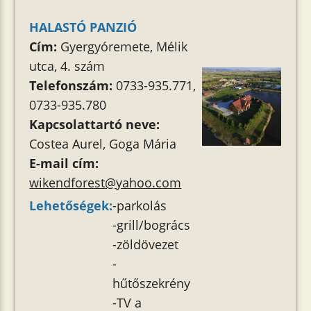
HALASTÓ PANZIÓ
Cím:
Gyergyóremete, Mélik
utca, 4. szám
Telefonszám:
0733-935.771,
0733-935.780
Kapcsolattartó neve:
Costea Aurel, Goga Mária
E-mail cím:
wikendforest@yahoo.com
Lehetőségek:
-parkolás
-grill/bogrács
-zöldövezet
-
hűtőszekrény
-TV a