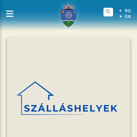
RO
EN