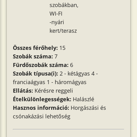
szobákban,
WI-FI
-nyári
kert/terasz
Összes férőhely:
15
Szobák száma:
7
Fürdőszobák száma:
6
Szobák típusa(i):
2 - kétágyas 4 -
franciaágyas 1 - háromágyas
Ellátás:
Kérésre reggeli
Ételkülönlegességek:
Halászlé
Hasznos információ:
Horgászási és
csónakázási lehetőség