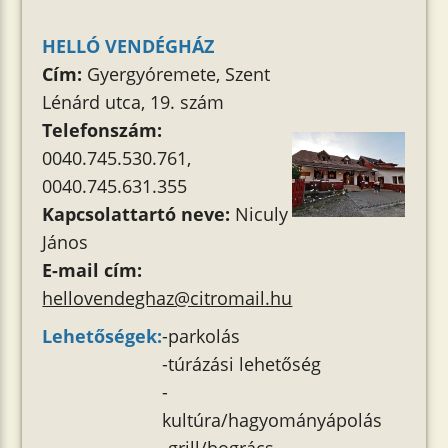
HELLÓ VENDÉGHÁZ
Cím:
Gyergyóremete, Szent
Lénárd utca, 19. szám
Telefonszám:
0040.745.530.761,
0040.745.631.355
Kapcsolattartó neve:
Niculy
János
E-mail cím:
hellovendeghaz@citromail.hu
Lehetőségek:
-parkolás
-túrázási lehetőség
-
kultúra/hagyományápolás