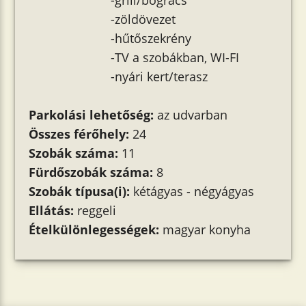
-grill/bogrács
-zöldövezet
-hűtőszekrény
-TV a szobákban, WI-FI
-nyári kert/terasz
Parkolási lehetőség:
az udvarban
Összes férőhely:
24
Szobák száma:
11
Fürdőszobák száma:
8
Szobák típusa(i):
kétágyas - négyágyas
Ellátás:
reggeli
Ételkülönlegességek:
magyar konyha