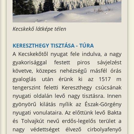
Kecskekő látképe télen
KERESZTHEGY TISZTÁSA - TÚRA
A Kecskekőtől nyugat fele indulva, a nagy
gyakorisággal festett piros sávjelzést
követve, közepes nehézségű másfél órás
gyaloglás után érünk ki az 1517 m
tengerszint feletti Kereszthegy csúcsának
nyugati oldalán levő nagy tisztásra. Innen
gyönyörű kilátás nyílik az Észak-Görgény
nyugati vonulataira. Az előttünk levő Bakta
és Tolvajkút nevű erdős-legelős terület a
nagy védettséget élvező cirbolyafenyő