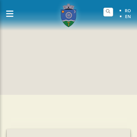
RO
EN