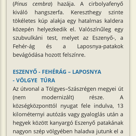
(
Pinus cembra
) hazája. A cirbolyafenyő
kiváló hangszerfa. Kereszthegy szinte
tökéletes kúp alakja egy hatalmas kaldera
közepén helyezkedik el. Valószínűleg egy
szubvulkáni test, melyet az Eszenyő-, a
Fehér-ág és a Laposnya-patakok
bevágódása hozott felszínre.
ESZENYŐ - FEHÉRÁG – LAPOSNYA
- VÖLGYE TÚRA
Az útvonal a Tölgyes–Szászrégen megyei út
(nem modernizált) része. A
községközponttól nyugat fele indulva, 13
kilométernyi autózás vagy gyaloglás után a
hegyek között kanyargó Eszenyő patakának
nagyon szép völgyében haladva jutunk el a