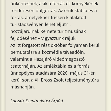
önkéntesnek, akik a forrás és környékének
rendezésén dolgoztak. Az emléktábla és a
forrás, amelyekhez frissen kialakított
turistaösvényen lehet eljutni,
hozzájárulnak Remete turizmusának
fejlődéséhez – vigyázzunk rájuk!
Az itt forgatott rész október folyamán kerül
bemutatásra a közmédia tévéadóin,
valamint a Hazajáró videómegosztó
csatornáján. Az emléktábla és a forrás
ünnepélyes átadására 2026. május 31-én
kerül sor, a XI. Erőss Zsolt teljesítménytúra
másnapján.
Laczkó-Szentmiklósi Árpád