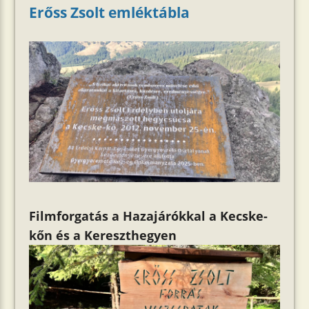
Erőss Zsolt emléktábla
Filmforgatás a Hazajárókkal a Kecske-
kőn és a Kereszthegyen