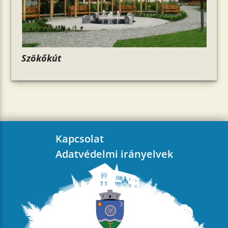
Szökőkút
Kapcsolat
Adatvédelmi irányelvek