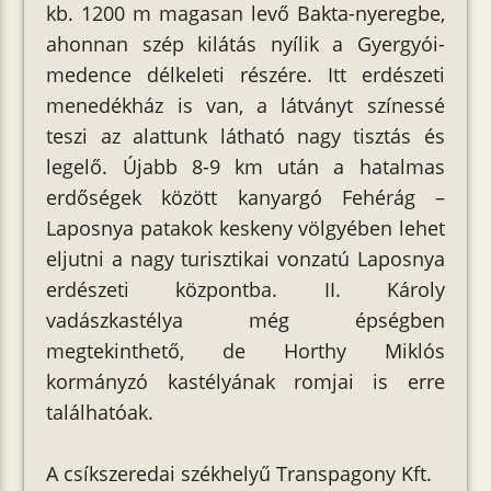
kb. 1200 m magasan levő Bakta-nyeregbe,
ahonnan szép kilátás nyílik a Gyergyói-
medence délkeleti részére. Itt erdészeti
menedékház is van, a látványt színessé
teszi az alattunk látható nagy tisztás és
legelő. Újabb 8-9 km után a hatalmas
erdőségek között kanyargó Fehérág –
Laposnya patakok keskeny völgyében lehet
eljutni a nagy turisztikai vonzatú Laposnya
erdészeti központba. II. Károly
vadászkastélya még épségben
megtekinthető, de Horthy Miklós
kormányzó kastélyának romjai is erre
találhatóak.
A csíkszeredai székhelyű Transpagony Kft.