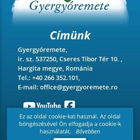
Címünk
Gyergyóremete,
ir. sz. 537250, Cseres Tibor Tér 10. ,
Hargita megye, Románia
Tel.: +40 266 352.101,
E-mail:
office@gyergyoremete.ro
Ez az oldal cookie-kat használ. Az oldal
böngészésével Ön elfogadja a cookie-k
2026 © Gyergyóremete - Minden jog
használatát.
Bővebben
fenntartva.