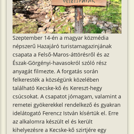
Szeptember 14-én a magyar közmédia
népszerű Hazajáró turistamagazinjának
csapata a Felső-Maros-áttörésről és az
Észak-Görgényi-havasokról szóló rész
anyagát filmezte. A forgatás során
felkeresték a községünk közelében
található Kecske-kő és Kereszt-hegy
csúcsokat. A csapatot jómagam, valamint a
remetei gyökerekkel rendelkező és gyakran
idelátogató Ferencz István kísértük el. Erre
az alkalomra készült el és került
kihelyezésre a Kecske-kő szirtjére egy