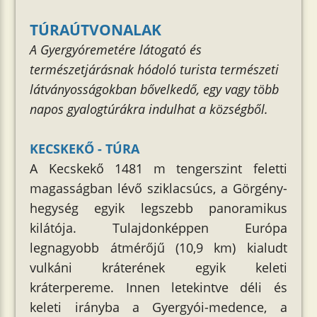
TÚRAÚTVONALAK
A Gyergyóremetére látogató és
természetjárásnak hódoló turista természeti
látványosságokban bővelkedő, egy vagy több
napos gyalogtúrákra indulhat a községből.
KECSKEKŐ - TÚRA
A Kecskekő 1481 m tengerszint feletti
magasságban lévő sziklacsúcs, a Görgény-
hegység egyik legszebb panoramikus
kilátója. Tulajdonképpen Európa
legnagyobb átmérőjű (10,9 km) kialudt
vulkáni kráterének egyik keleti
kráterpereme. Innen letekintve déli és
keleti irányba a Gyergyói-medence, a