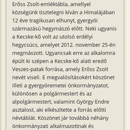
Erőss Zsolt-emléktábla, amellyel
községünk tisztelegni kíván a Himalájában
12 éve tragikusan elhunyt, gyergyói
származású hegymászó előtt. Neki ugyanis
a Kecske-kő volt az utolsó erdélyi
hegycsúcs, amelyet 2012. november 25-én
megmászott. Ugyancsak erre az alkalomra
épült ki szépen a Kecske-kő alatt eredő
Veszes-patak forrása, amely Erőss Zsolt
nevét viseli. E megvalósításokért köszönet
illeti a gyergyóremetei önkormányzatot,
különösen a polgármestert és az
alpolgármestert, valamint György Endre
asztalost, aki elkészítette a forrás előtti
névtáblát. Köszönet jár továbbá néhány
önkormányzati alkalmazottnak és