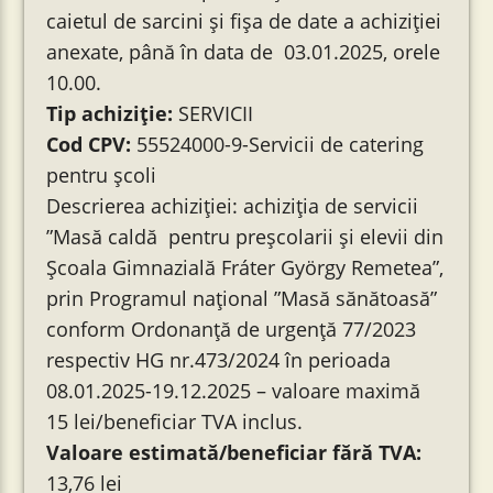
caietul de sarcini şi fişa de date a achiziției
anexate, până în data de 03.01.2025, orele
10.00.
Tip achiziție:
SERVICII
Cod CPV:
55524000-9-Servicii de catering
pentru şcoli
Descrierea achiziției: achiziția de servicii
”Masă caldă pentru preșcolarii și elevii din
Școala Gimnazială Fráter György Remetea”,
prin Programul național ”Masă sănătoasă”
conform Ordonanță de urgență 77/2023
respectiv HG nr.473/2024 în perioada
08.01.2025-19.12.2025 – valoare maximă
15 lei/beneficiar TVA inclus.
Valoare estimată/beneficiar fără TVA:
13,76 lei