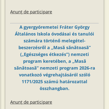
Anunț de participare
A gyergyóremetei Fráter György
Általános Iskola óvodásai és tanulói
számára történő melegétel-
beszerzésről a „Masă sănătoasă”
(„Egészséges étkezés”) nemzeti
program keretében, a „Masă
sănătoasă” nemzeti program 2026-ra
vonatkozó végrehajtásáról szóló
1171/2025 számú határozattal
összhangban.
Anunț de participare