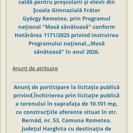
caldă pentru preşcolarii și elevii din
Şcoala Gimnazială Fráter
György Remetea, prin Programul
național "Masă sănătoasă" conform
Hotărârea 1171/2025 privind instruirea
Programului național,„Masă
sănătoasă" în anul 2026.
Anunț de atribuire
Anunț de participare la licitația publică
privind,Închirierea prin licitație publică
a terenului în suprafața de 10.101 mp,
cu construcțiile aferente situat în str.
Bernád, nr. 53, Comuna Remetea,
Județul Harghita cu destinația de