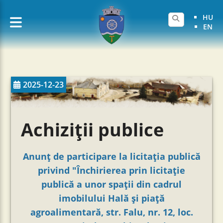
HU
EN
2025-12-23
Achiziții publice
Anunţ de participare la licitația publică
privind "Închirierea prin licitație
publică a unor spații din cadrul
imobilului Hală și piață
agroalimentară, str. Falu, nr. 12, loc.