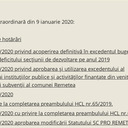
traordinară din 9 ianuarie 2020:
 hotărâri
/2020 privind acoperirea definitivă în excedentul bug
deficitului secțiunii de dezvoltare pe anul 2019
/2020 privind aprobarea și utilizarea excedentului al
 instituțiilor publice și activităților finanțate din veni
și subvenții al comunei Remetea
3/2020
re la completarea preambulului HCL nr.65/2019.
/2020 cu privire la completarea preambulului HCL nr
/2020 aprobarea modificării Statutului SC PRO REME