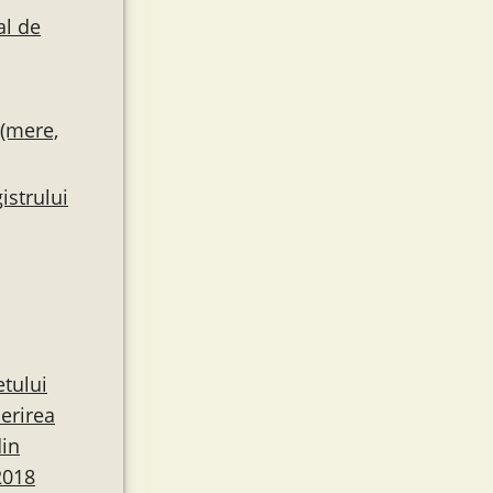
al de
 (mere,
istrului
etului
perirea
din
2018