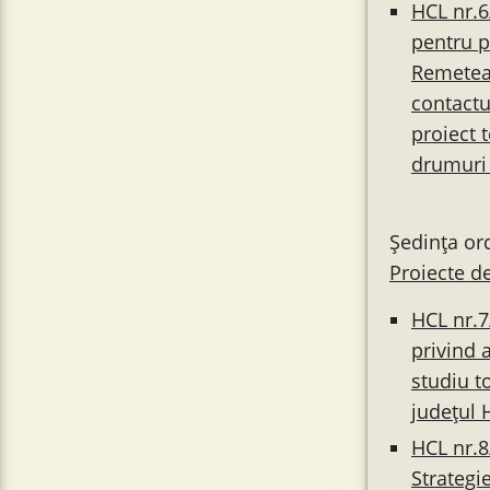
HCL nr.6
pentru p
Remetea 
contactu
proiect 
drumuri 
Ședința or
Proiecte de
HCL nr.7
privind 
studiu t
județul 
HCL nr.8
Strategi