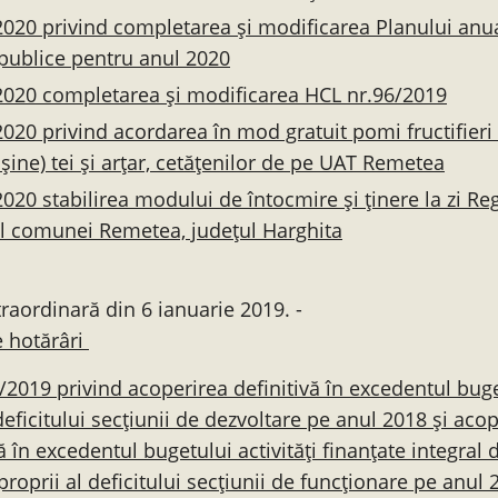
020 privind completarea și modificarea Planului anu
i publice pentru anul 2020
020 completarea și modificarea HCL nr.96/2019
020 privind acordarea în mod gratuit pomi fructifieri
ișine) tei și arțar, cetățenilor de pe UAT Remetea
020 stabilirea modului de întocmire și ținere la zi Reg
al comunei Remetea, județul Harghita
raordinară din 6 ianuarie 2019. -
e hotărâri
/2019 privind acoperirea definitivă în excedentul bug
 deficitului secțiunii de dezvoltare pe anul 2018 și aco
ă în excedentul bugetului activități finanțate integral 
proprii al deficitului secțiunii de funcționare pe anul 