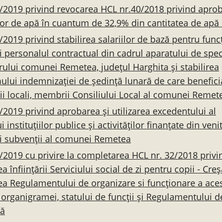
/2019 privind revocarea HCL nr.40/2018 privind apro
lor de apă în cuantum de 32,9% din cantitatea de apă
/2019 privind stabilirea salariilor de bază pentru func
și personalul contractual din cadrul aparatului de spec
rului comunei Remetea, județul Harghita și stabilirea
lui indemnizației de şedinţă lunară de care benefici
rii locali, membrii Consiliului Local al comunei Remet
/2019 privind aprobarea şi utilizarea excedentului al
 instituțiilor publice și activităților finanțate din veni
și subvenții al comunei Remetea
/2019 cu privire la completarea HCL nr. 32/2018 privi
 înființării Serviciului social de zi pentru copii - Creș
a Regulamentului de organizare si funcționare a aces
, organigramei, statului de funcții și Regulamentului d
ră