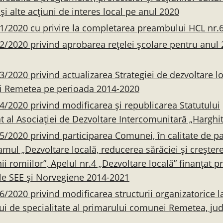
și alte acțiuni de interes local pe anul 2020
1/2020 cu privire la completarea preambului HCL nr.
2/2020 privind aprobarea rețelei școlare pentru anul 
3/2020 privind actualizarea Strategiei de dezvoltare l
 Remetea pe perioada 2014-2020
4/2020 privind modificarea și republicarea Statutului
at al Asociației de Dezvoltare Intercomunitară „Harghi
5/2020 privind participarea Comunei, în calitate de p
amul „Dezvoltare locală, reducerea sărăciei și creșter
ii romiilor”, Apelul nr.4 „Dezvoltare locală” finanțat p
le SEE și Norvegiene 2014-2021
6/2020 privind modificarea structurii organizatorice la
ui de specialitate al primarului comunei Remetea, jud