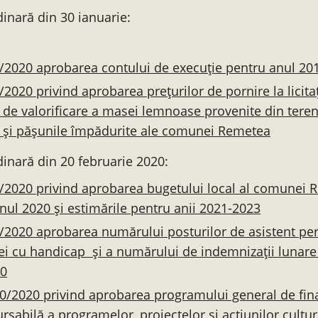
inară din 30 ianuarie:
/2020 aprobarea contului de execuție pentru anul 20
/2020 privind aprobarea prețurilor de pornire la licitaț
de valorificare a masei lemnoase provenite din teren
r și pășunile împădurite ale comunei Remetea
dinară din 20 februarie 2020:
/2020 privind aprobarea bugetului local al comunei
nul 2020 și estimările pentru anii 2021-2023
/2020 aprobarea numărului posturilor de asistent per
i cu handicap și a numărului de indemnizații lunare
20
0/2020 privind aprobarea programului general de fin
sabilă a programelor, proiectelor și acțiunilor cultur