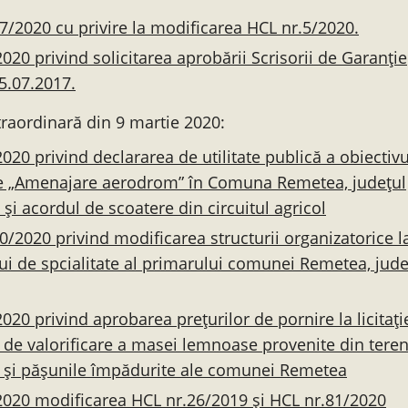
7/2020 cu privire la modificarea HCL nr.5/2020.
020 privind solicitarea aprobării Scrisorii de Garanție
5.07.2017.
traordinară din 9 martie 2020:
020 privind declararea de utilitate publică a obiectivu
ie „Amenajare aerodrom” în Comuna Remetea, județul
 și acordul de scoatere din circuitul agricol
0/2020 privind modificarea structurii organizatorice la
ui de spcialitate al primarului comunei Remetea, jude
020 privind aprobarea prețurilor de pornire la licitație
de valorificare a masei lemnoase provenite din teren
r și pășunile împădurite ale comunei Remetea
020 modificarea HCL nr.26/2019 și HCL nr.81/2020