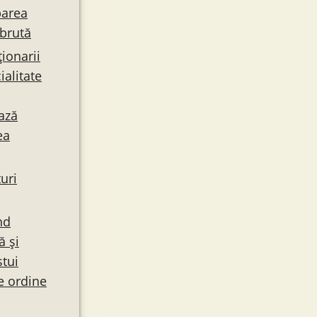
barea
 brută
ționarii
ialitate
ază
ea
turi
nd
ă și
tui
e ordine