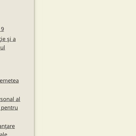
19
ie și a
ul
 Remetea
sonal al
 pentru
anțare
ale,