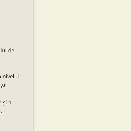
lui de
 nivelul
țul
 și a
ul