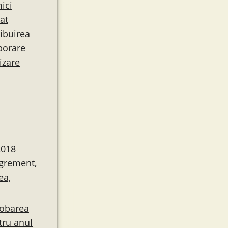
ici
at
ribuirea
aborare
izare
2018
agrement,
ea,
robarea
tru anul