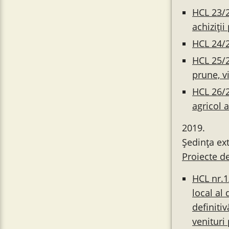
HCL 23/2
achiziți
HCL 24/2
HCL 25/2
prune, v
HCL 26/2
agricol 
2019.
Ședința ext
Proiecte d
HCL nr.1
local al
definitiv
venituri 