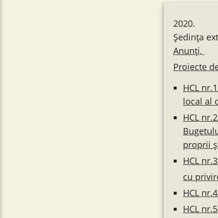
2020.
Ședința ex
Anunți,
Proiecte de
HCL nr.1
local al 
HCL nr.2
Bugetului
proprii 
HCL nr.
cu privi
HCL nr.4
HCL nr.5