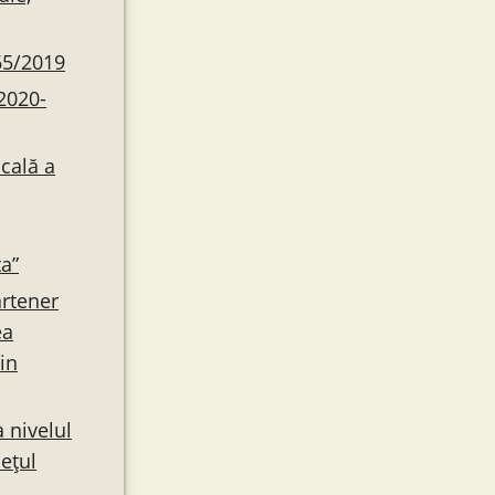
65/2019
2020-
ocală a
ta”
artener
ea
rin
 nivelul
ețul