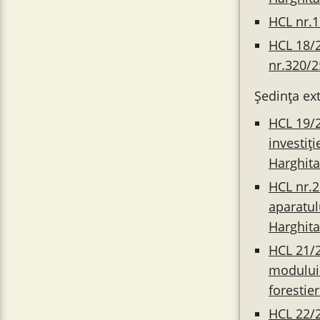
HCL nr.1
HCL 18/2
nr.320/2
Ședința ex
HCL 19/2
investiț
Harghita
HCL nr.2
aparatul
Harghita
HCL 21/2
modului 
forestie
HCL 22/2