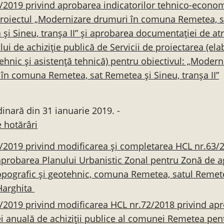
/2019 privind aprobarea indicatorilor tehnico-econom
roiectul „Modernizare drumuri în comuna Remetea, s
și Sineu, tranșa II” și aprobarea documentației de at
lui de achiziție publică de Servicii de proiectarea (el
tehnic și asistență tehnică) pentru obiectivul: „Modern
în comuna Remetea, sat Remetea și Sineu, tranșa II”
dinară din 31 ianuarie 2019. -
 hotărâri
/2019 privind modificarea și completarea HCL nr.63/
aprobarea Planului Urbanistic Zonal pentru Zonă de 
opografic și geotehnic, comuna Remetea, satul Remet
Harghita
/2019 privind modificarea HCL nr.72/2018 privind ap
ei anuală de achiziții publice al comunei Remetea pen