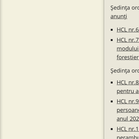
Ședința ord
anunți
HCL nr.6
HCL nr.7
modului 
forestie
Ședința or
HCL nr.8
pentru a
HCL nr.9
persoane
anul 20
HCL nr.1
nerambur