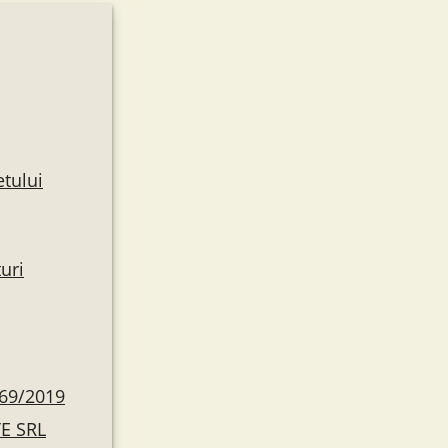
etului
turi
.69/2019
TE SRL