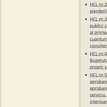
HCL nr.2
pierderi
HCL nr.3
publici 
al prima
cuantumu
consilie
HCL nr.4
Bugetului
proprii 
HCL nr.5
aprobarea
aprobare
serviciu
interioa