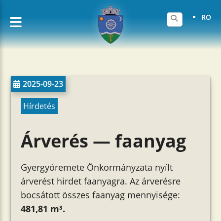
RO
2025-09-23
Hírdetés
Árverés — faanyag
Gyergyóremete Önkormányzata nyílt
árverést hirdet
faanyagra. Az árverésre
bocsátott összes faanyag mennyisége:
481,81 m³.