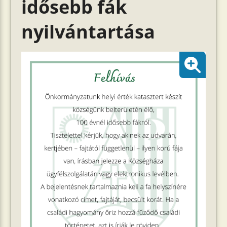
idősebb fák
nyilvántartása