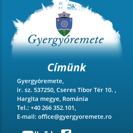
Címünk
Gyergyóremete,
ir. sz. 537250, Cseres Tibor Tér 10. ,
Hargita megye, Románia
Tel.: +40 266 352.101,
E-mail:
office@gyergyoremete.ro