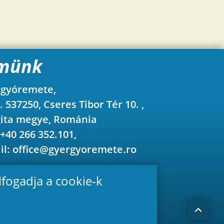
münk
gyóremete,
z. 537250, Cseres Tibor Tér 10. ,
ita megye, Románia
 +40 266 352.101,
il:
office@gyergyoremete.ro
lfogadja a cookie-k
Készítette:
repyx.com