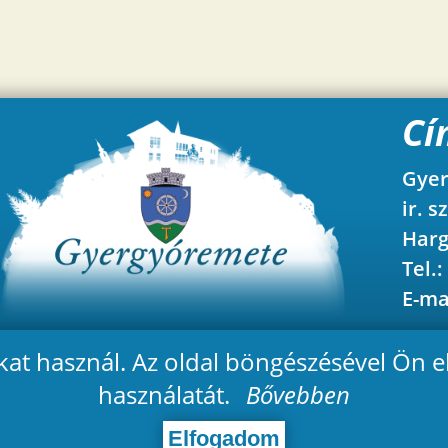
Cí
Gyer
ir. s
Harg
Tel.:
E-ma
-kat használ. Az oldal böngészésével Ön e
használatát.
Bővebben
Elfogadom
og fenntartva.