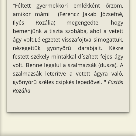
"Féltett gyermekkori emlékként őrzöm,
amikor mámi (Ferencz Jakab Józsefné,
Ilyés Rozália) megengedte, hogy
bemenjünk a tiszta szobába, ahol a vetett
ágy volt.Lélegzetet visszafojtva simogattuk,
nézegettük gyönyörű darabjait. Kékre
festett székely mintákkal díszített fejes ágy
volt. Benne legalul a szalmazsák (dusza). A
szalmazsák leterítve a vetett ágyra való,
gyönyörű széles csipkés lepedővel. "
Füstös
Rozália