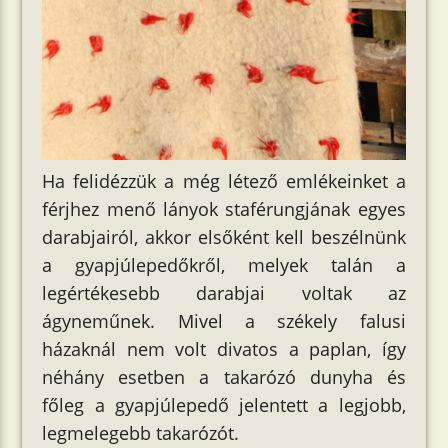
Ha felidézzük a még létező emlékeinket a
férjhez menő lányok staférungjának egyes
darabjairól, akkor elsőként kell beszélnünk
a gyapjúlepedőkről, melyek talán a
legértékesebb darabjai voltak az
ágyneműnek. Mivel a székely falusi
házaknál nem volt divatos a paplan, így
néhány esetben a takarózó dunyha és
főleg a gyapjúlepedő jelentett a legjobb,
legmelegebb takarózót.