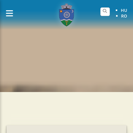
HU
RO