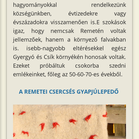
hagyományokkal rendelkezünk
községünkben, évtizedekre vagy
évszázadokra visszamenően is.E szokások
igaz, hogy nemcsak Remetén voltak
jellemzőek, hanem a környező falvakban
is. isebb-nagyobb eltérésekkel egész
Gyergyó és Csík környékén honosak voltak.
Ezeket próbáltuk csokorba szedni
emlékeinket, főleg az 50-60-70-es évekből.
A REMETEI CSERCSÉS GYAPJÚLEPEDŐ